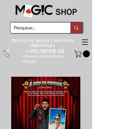
TRUCOS DE MAGIA Y REGALOS
ORIGINALES
(+351)
965 078 132
Llamada a la Red Móvil en
Portugal