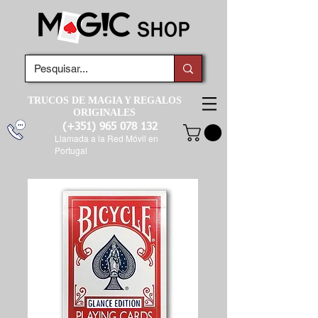
TRUCOS DE MAGIA Y REGALOS
ORIGINALES
(+351)
965 078 132
Llamada a la Red Móvil en
Portugal