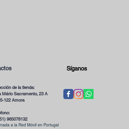
ctos
Síganos
ección de la tienda:
 Mário Sacramento, 23 A
5-122 Amora
éfono:
51) 965078132
mada a la Red Móvil en Portugal