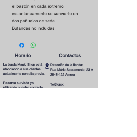
el bastón en cada extremo,
instantáneamente se convierte en
dos pañuelos de seda.
Bufandas no incluidas.
Horario
Contactos
La tienda Magic Shop está
Dirección de la tienda:
atendiendo a sus clientes
Rua Mário Sacramento, 23 A
actualmente con cita previa.
2845-122
Amora
Reserve su visita ya
Teléfono:
utilizando nuestro contacto
(+351)
965078132
telefónico o correo
Llamada a la Red Móvil en Portugal
electrónico.
Correo electrónico:
magicinfoshop@gmail.com
¡Será muy bienvenido(a)!
Condiciones
Generales