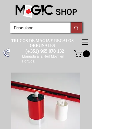
TRUCOS DE MAGIA Y REGALOS
ORIGINALES
(+351)
965 078 132
Llamada a la Red Móvil en
Portugal