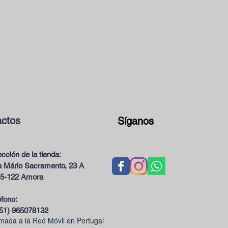
ctos
Síganos
ección de la tienda:
 Mário Sacramento, 23 A
5-122 Amora
éfono:
51) 965078132
mada a la Red Móvil en Portugal