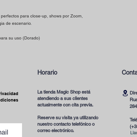
 perfectos para close-up, shows por Zoom,
agia de escenario.
 para su uso (Dorado)
Horario
Conta
La tienda Magic Shop está
Dir
privacidad
atendiendo a sus clientes
Rua
ndiciones
actualmente con cita previa.
284
Reserve su visita ya utilizando
Tel
nuestro contacto telefónico o
(+3
correo electrónico.
ail
Lla