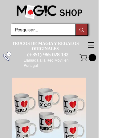
TRUCOS DE MAGIA Y REGALOS
ORIGINALES
(+351)
965 078 132
Llamada a la Red Móvil en
Portugal