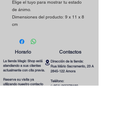
Elige el tuyo para mostrar tu estado
de ánimo.
Dimensiones del producto: 9 x 11 x 8
cm
Horario
Contactos
La tienda Magic Shop está
Dirección de la tienda:
atendiendo a sus clientes
Rua Mário Sacramento, 23 A
actualmente con cita previa.
2845-122
Amora
Reserve su visita ya
Teléfono:
utilizando nuestro contacto
(+351)
965078132
telefónico o correo
Llamada a la Red Móvil en Portugal
electrónico.
Correo electrónico:
magicinfoshop@gmail.com
¡Será muy bienvenido(a)!
Condiciones
Generales