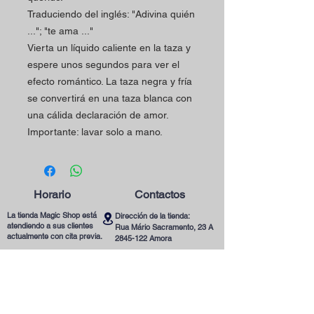
Traduciendo del inglés: "Adivina quién
..."; "te ama ..."
Vierta un líquido caliente en la taza
y
espere unos segundos para ver el
efecto romántico. La taza negra y fría
se convertirá en una taza blanca con
una cálida declaración de amor.
Importante: lavar solo a mano.
Horario
Contactos
La tienda Magic Shop está
Dirección de la tienda:
atendiendo a sus clientes
Rua Mário Sacramento, 23 A
actualmente con cita previa.
2845-122
Amora
Reserve su visita ya
Teléfono:
utilizando nuestro contacto
(+351)
965078132
telefónico o correo
Llamada a la Red Móvil en Portugal
electrónico.
Correo electrónico:
magicinfoshop@gmail.com
¡Será muy bienvenido(a)!