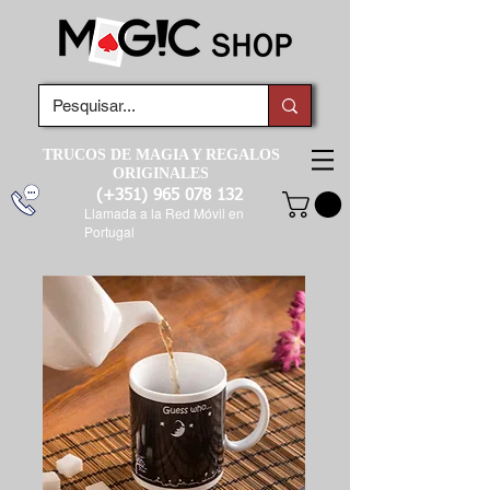
TRUCOS DE MAGIA Y REGALOS
ORIGINALES
(+351)
965 078 132
Llamada a la Red Móvil en
Portugal