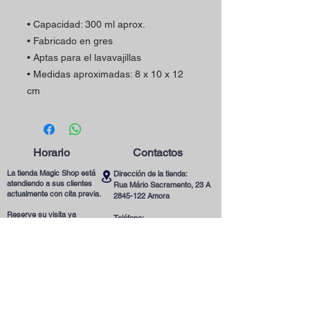
• Capacidad: 300 ml aprox.
• Fabricado en gres
• Aptas para el lavavajillas
• Medidas aproximadas: 8 x 10 x 12
cm
Horario
Contactos
La tienda Magic Shop está
Dirección de la tienda:
atendiendo a sus clientes
Rua Mário Sacramento, 23 A
actualmente con cita previa.
2845-122
Amora
Reserve su visita ya
Teléfono:
utilizando nuestro contacto
(+351)
965078132
telefónico o correo
Llamada a la Red Móvil en Portugal
electrónico.
Correo electrónico:
magicinfoshop@gmail.com
¡Será muy bienvenido(a)!