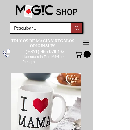
TRUCOS DE MAGIA Y REGALOS
ORIGINALES
(+351)
965 078 132
Llamada a la Red Móvil en
Portugal