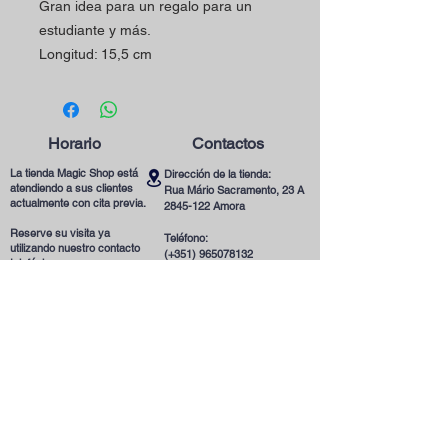
Gran idea para un regalo para un
estudiante y más.
Longitud: 15,5 cm
Horario
Contactos
La tienda Magic Shop está
Dirección de la tienda:
atendiendo a sus clientes
Rua Mário Sacramento, 23 A
actualmente con cita previa.
2845-122
Amora
Reserve su visita ya
Teléfono:
utilizando nuestro contacto
(+351)
965078132
telefónico o correo
Llamada a la Red Móvil en Portugal
electrónico.
Correo electrónico:
magicinfoshop@gmail.com
¡Será muy bienvenido(a)!
Condiciones
Generales
* Sobre la tienda
* Política de privacidad