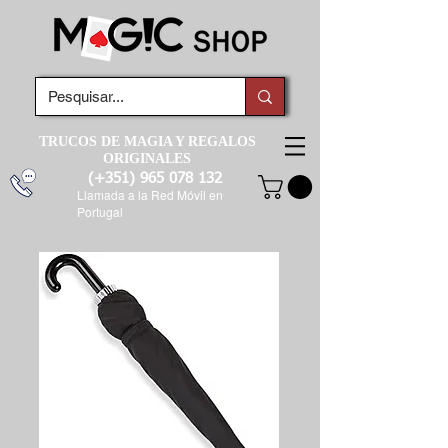
TRUCOS DE MAGIA Y REGALOS
ORIGINALES
(+351)
965 078 132
Llamada a la Red Móvil en
Portugal