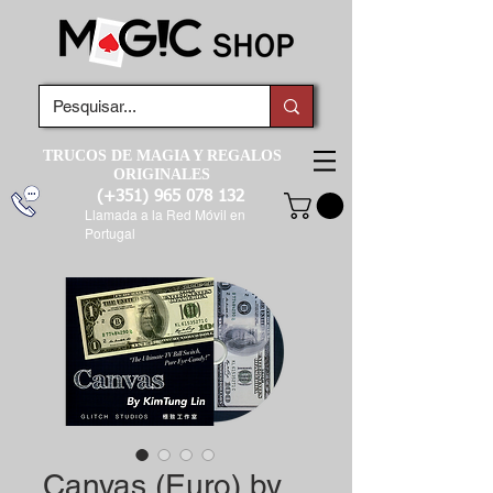
TRUCOS DE MAGIA Y REGALOS
ORIGINALES
(+351)
965 078 132
Llamada a la Red Móvil en
Portugal
Canvas (Euro) by