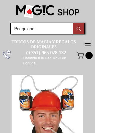
TRUCOS DE MAGIA Y REGALOS
ORIGINALES
(+351)
965 078 132
Llamada a la Red Móvil en
Portugal