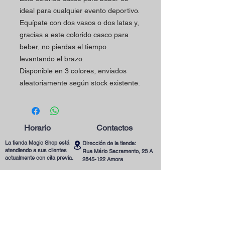
ideal para cualquier evento deportivo.
Equípate con dos vasos o dos latas y,
gracias a este colorido casco para
beber, no pierdas el tiempo
levantando el brazo.
Disponible en 3 colores, enviados
aleatoriamente según stock existente.
Horario
Contactos
La tienda Magic Shop está
Dirección de la tienda:
atendiendo a sus clientes
Rua Mário Sacramento, 23 A
actualmente con cita previa.
2845-122
Amora
Reserve su visita ya
Teléfono:
utilizando nuestro contacto
(+351)
965078132
telefónico o correo
Llamada a la Red Móvil en Portugal
electrónico.
Correo electrónico:
magicinfoshop@gmail.com
¡Será muy bienvenido(a)!