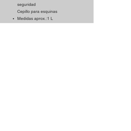
seguridad
Cepillo para esquinas
Medidas aprox.:1 L
75 cm
16 x 9 cm
7 x 9 cm
8 x 20 cm
Horario
Contactos
La tienda Magic Shop está
Dirección de la tienda:
atendiendo a sus clientes
Rua Mário Sacramento, 23 A
actualmente con cita previa.
2845-122
Amora
Reserve su visita ya
Teléfono:
utilizando nuestro contacto
(+351)
965078132
telefónico o correo
Llamada a la Red Móvil en Portugal
electrónico.
Correo electrónico:
magicinfoshop@gmail.com
¡Será muy bienvenido(a)!