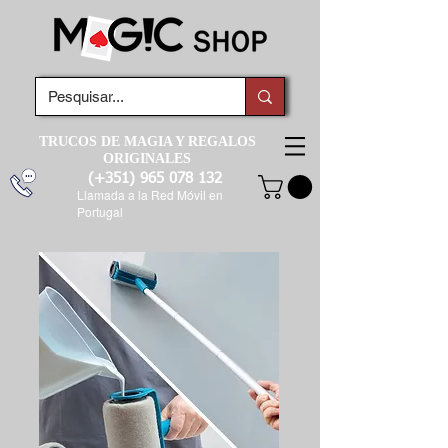
TRUCOS DE MAGIA Y REGALOS
ORIGINALES
(+351)
965 078 132
Llamada a la Red Móvil en
Portugal