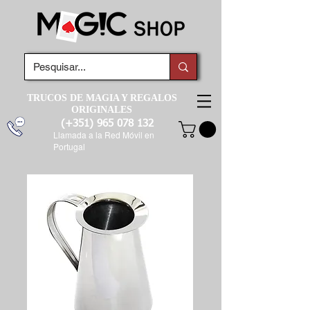
TRUCOS DE MAGIA Y REGALOS
ORIGINALES
(+351)
965 078 132
Llamada a la Red Móvil en
Portugal