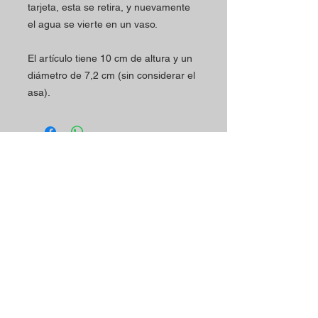
tarjeta, esta se retira, y nuevamente
el agua se vierte en un vaso.
El artículo tiene 10 cm de altura y un
diámetro de 7,2 cm (sin considerar el
asa).
Horario
Contactos
La tienda Magic Shop está
Dirección de la tienda:
atendiendo a sus clientes
Rua Mário Sacramento, 23 A
actualmente con cita previa.
2845-122
Amora
Reserve su visita ya
Teléfono:
utilizando nuestro contacto
(+351)
965078132
telefónico o correo
Llamada a la Red Móvil en Portugal
electrónico.
Correo electrónico:
magicinfoshop@gmail.com
¡Será muy bienvenido(a)!