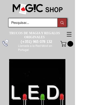
TRUCOS DE MAGIA Y REGALOS
ORIGINALES
(+351)
965 078 132
Llamada a la Red Móvil en
Portugal