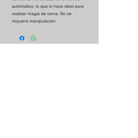
automático, lo que lo hace ideal para
realizar magia de cerca. No se
requiere manipulación.
Horario
Contactos
La tienda Magic Shop está
Dirección de la tienda:
atendiendo a sus clientes
Rua Mário Sacramento, 23 A
actualmente con cita previa.
2845-122
Amora
Reserve su visita ya
Teléfono:
utilizando nuestro contacto
(+351)
965078132
telefónico o correo
Llamada a la Red Móvil en Portugal
electrónico.
Correo electrónico:
magicinfoshop@gmail.com
¡Será muy bienvenido(a)!
Condiciones
Generales