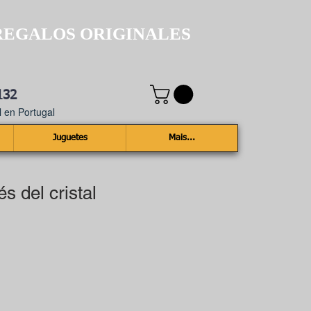
REGALOS ORIGINALES
132
 en Portugal
Juguetes
Mais...
és del cristal