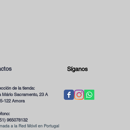
ctos
Síganos
ección de la tienda:
 Mário Sacramento, 23 A
5-122 Amora
éfono:
51) 965078132
mada a la Red Móvil en Portugal