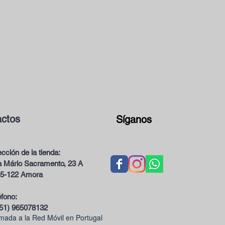
ctos
Síganos
ección de la tienda:
 Mário Sacramento, 23 A
5-122 Amora
éfono:
51) 965078132
mada a la Red Móvil en Portugal