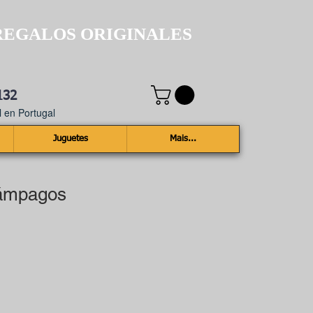
REGALOS ORIGINALES
132
 en Portugal
Juguetes
Mais...
lámpagos