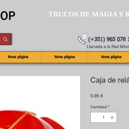
TRUCOS DE MAGIA Y 
(+351) 965 078 
Llamada a la Red Móvil
Nova página
Nova página
Nova página
Caja de re
Precio
5,95 €
Cantidad
*