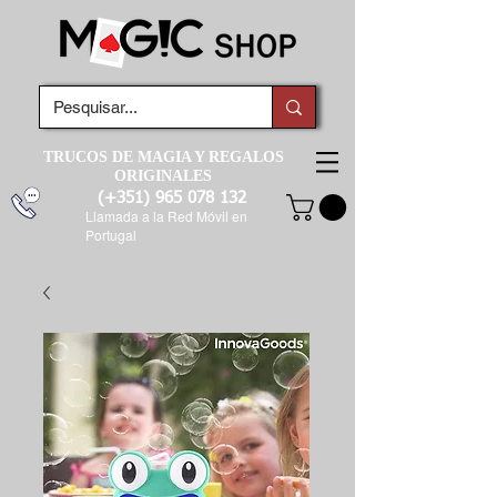
TRUCOS DE MAGIA Y REGALOS
ORIGINALES
(+351)
965 078 132
Llamada a la Red Móvil en
Portugal