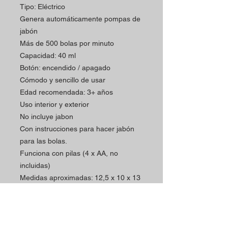
Tipo: Eléctrico
Genera automáticamente pompas de
jabón
Más de 500 bolas por minuto
Capacidad: 40 ml
Botón: encendido / apagado
Cómodo y sencillo de usar
Edad recomendada: 3+ años
Uso interior y exterior
No incluye jabon
Con instrucciones para hacer jabón
para las bolas.
Funciona con pilas (4 x AA, no
incluidas)
Medidas aproximadas: 12,5 x 10 x 13
cm