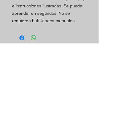
e instrucciones ilustradas.
Se puede
aprender en segundos.
No se
requieren habilidades manuales.
Horario
Contactos
La tienda Magic Shop está
Dirección de la tienda:
atendiendo a sus clientes
Rua Mário Sacramento, 23 A
actualmente con cita previa.
2845-122
Amora
Reserve su visita ya
Teléfono:
utilizando nuestro contacto
(+351)
965078132
telefónico o correo
Llamada a la Red Móvil en Portugal
electrónico.
Correo electrónico:
magicinfoshop@gmail.com
¡Será muy bienvenido(a)!
Condiciones
Generales