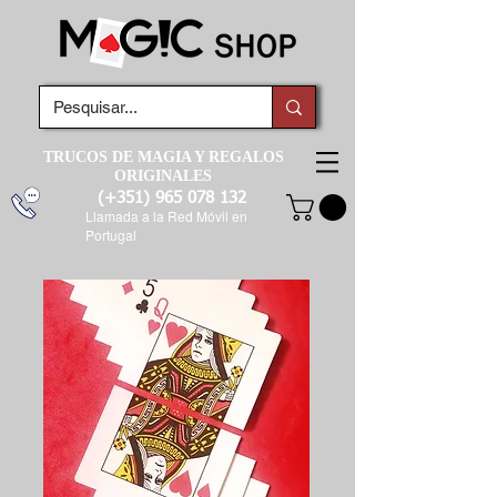
TRUCOS DE MAGIA Y REGALOS
ORIGINALES
(+351)
965 078 132
Llamada a la Red Móvil en
Portugal