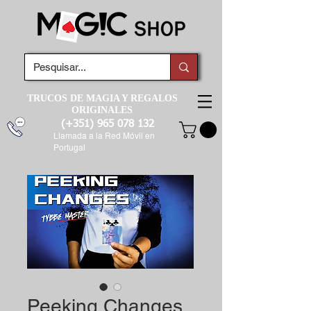
TRUCOS DE MAGIA Y REGALOS
ORIGINALES
(+351)
965 078 132
Llamada a la Red Móvil en
Portugal
Peeking Changes