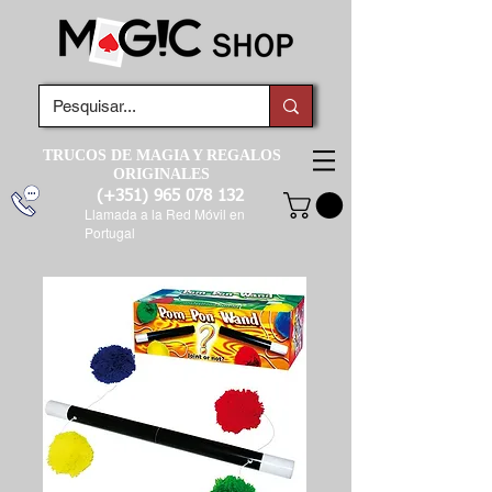
TRUCOS DE MAGIA Y REGALOS
ORIGINALES
(+351)
965 078 132
Llamada a la Red Móvil en
Portugal