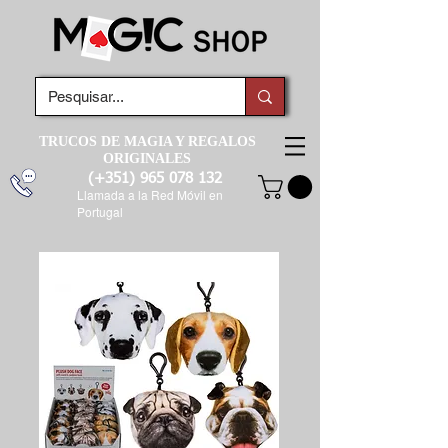
TRUCOS DE MAGIA Y REGALOS
ORIGINALES
(+351)
965 078 132
Llamada a la Red Móvil en
Portugal