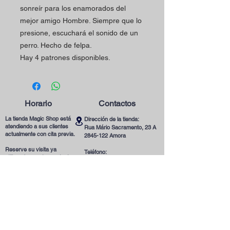
sonreír para los enamorados del
mejor amigo Hombre. Siempre que lo
presione, escuchará el sonido de un
perro. Hecho de felpa.
Hay 4 patrones disponibles.
Horario
Contactos
La tienda Magic Shop está
Dirección de la tienda:
atendiendo a sus clientes
Rua Mário Sacramento, 23 A
actualmente con cita previa.
2845-122
Amora
Reserve su visita ya
Teléfono:
utilizando nuestro contacto
(+351)
965078132
telefónico o correo
Llamada a la Red Móvil en Portugal
electrónico.
Correo electrónico:
magicinfoshop@gmail.com
¡Será muy bienvenido(a)!
Condiciones