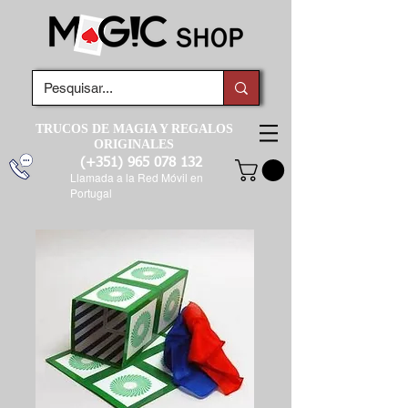
TRUCOS DE MAGIA Y REGALOS
ORIGINALES
(+351)
965 078 132
Llamada a la Red Móvil en
Portugal