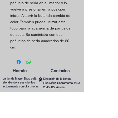
pañuelo de seda en el interior y lo
vuelve a presionar en la posición
inicial. Al abrir la bufanda cambió de
color. También puede utilizar este
tubo para la apariencia de pañuelos
de seda. Se suministra con dos
pañuelos de seda cuadrados de 20
cm.
Horario
Contactos
La tienda Magic Shop está
Dirección de la tienda:
atendiendo a sus clientes
Rua Mário Sacramento, 23 A
actualmente con cita previa.
2845-122
Amora
Reserve su visita ya
Teléfono:
utilizando nuestro contacto
(+351)
965078132
telefónico o correo
Llamada a la Red Móvil en Portugal
electrónico.
Correo electrónico:
magicinfoshop@gmail.com
¡Será muy bienvenido(a)!