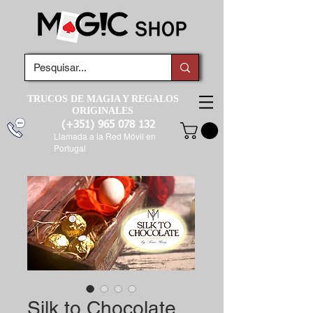
TRUCOS DE MAGIA Y REGALOS
ORIGINALES
(+351)
965 078 132
Llamada a la Red Móvil en
Portugal
Silk to Chocolate