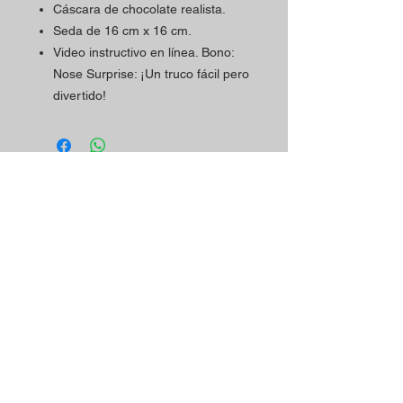
Cáscara de chocolate realista.
Seda de 16 cm x 16 cm.
Video instructivo en línea. Bono:
Nose Surprise: ¡Un truco fácil pero
divertido!
Horario
Contactos
La tienda Magic Shop está
Dirección de la tienda:
atendiendo a sus clientes
Rua Mário Sacramento, 23 A
actualmente con cita previa.
2845-122
Amora
Reserve su visita ya
Teléfono:
utilizando nuestro contacto
(+351)
965078132
telefónico o correo
Llamada a la Red Móvil en Portugal
electrónico.
Correo electrónico:
magicinfoshop@gmail.com
¡Será muy bienvenido(a)!
Condiciones