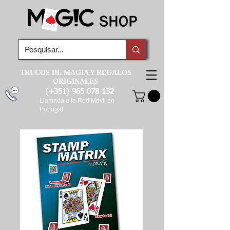
TRUCOS DE MAGIA Y REGALOS
ORIGINALES
(+351)
965 078 132
Llamada a la Red Móvil en
Portugal