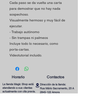
Cada paso se da vuelta una carta
para demostrar que no hay nada
sospechoso.
Visualmente hermoso y muy fácil de
ejecutar.
‑ Trabajo autónomo
‑ Sin trampas ni palmeos
Incluye todo lo necesario, como
porta‑cartas.
Videotutorial incluido.
Horario
Contactos
La tienda Magic Shop está
Dirección de la tienda:
atendiendo a sus clientes
Rua Mário Sacramento, 23 A
actualmente con cita previa.
2845-122
Amora
Reserve su visita ya
Teléfono:
utilizando nuestro contacto
(+351)
965078132
telefónico o correo
Llamada a la Red Móvil en Portugal