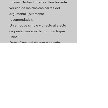
rutinas: Cartas firmadas. Una brillante
versión de las clásicas cartas del
argumento. (Altamente
recomendado).
Un enfoque simple y directo al efecto
de predicción abierta, ¡con un toque
único!
Derek Ostovani ejecuta y enseña:
Imaginación. 4 cartas en blanco se
imprimen mágicamente y, luego, se
imprime toda la baraja en blanco.
Además de muchos consejos e ideas
extra.
Horario
Contactos
La tienda Magic Shop está
Dirección de la tienda:
atendiendo a sus clientes
Rua Mário Sacramento, 23 A
actualmente con cita previa.