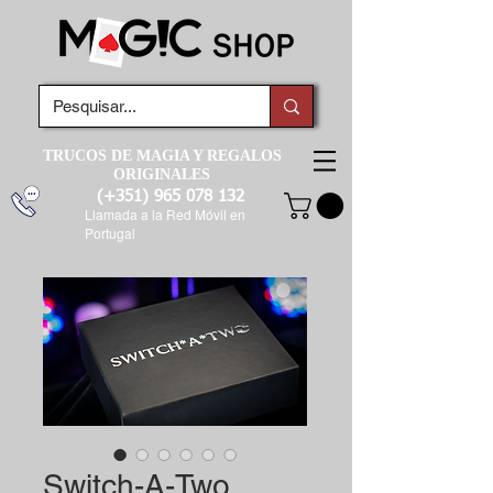
TRUCOS DE MAGIA Y REGALOS
ORIGINALES
(+351)
965 078 132
Llamada a la Red Móvil en
Portugal
Switch-A-Two