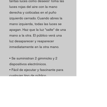
tantas luces como desees! Toma las
luces rojas del aire con la mano
derecha y colócalas en el puño
izquierdo cerrado. Cuando abres la
mano izquierda, todas las luces se
apagan. Haz que la luz "salte" de una
mano a la otra. El público verá una
luz desaparecer y reaparecer
inmediatamente en la otra mano.
• Se suministran 2 gimmicks y 2
dispositivos electrónicos.
• Fácil de ejecutar y fascinante para
cualquier tipo de público
Horario
Contactos
La tienda Magic Shop está
Dirección de la tienda: