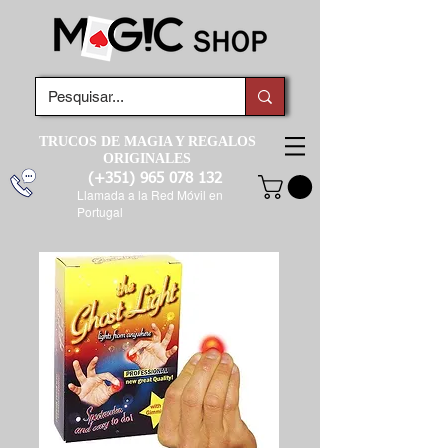
TRUCOS DE MAGIA Y REGALOS
ORIGINALES
(+351)
965 078 132
Llamada a la Red Móvil en
Portugal