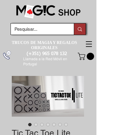
TRUCOS DE MAGIA Y REGALOS
ORIGINALES
(+351)
965 078 132
Llamada a la Red Móvil en
Portugal
Tic Tac Toe Lite