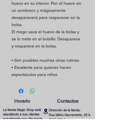
huevo en su interior. Pon el huevo en
un sombrero y mágicamente
desaparecerá para reaparecer en la
bolsa.
El mago saca el huevo de la bolsa y
se lo mete en el bolsillo. Desaparece
y reaparece en la bolsa.
• Son posibles muchas otras rutinas.
• Excelente para quienes hacen
espectáculos para niños.
Horario
Contactos
La tienda Magic Shop está
Dirección de la tienda:
atendiendo a sus clientes
Rua Mário Sacramento, 23 A
actualmente con cita previa.
2845-122
Amora
Reserve su visita ya
Teléfono:
utilizando nuestro contacto