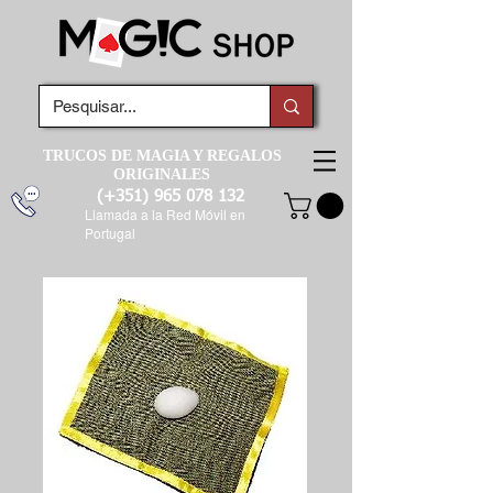
TRUCOS DE MAGIA Y REGALOS
ORIGINALES
(+351)
965 078 132
Llamada a la Red Móvil en
Portugal