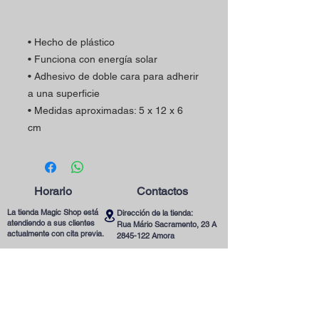
• Hecho de plástico
• Funciona con energía solar
• Adhesivo de doble cara para adherir
a una superficie
• Medidas aproximadas: 5 x 12 x 6
cm
Horario
Contactos
La tienda Magic Shop está
Dirección de la tienda:
atendiendo a sus clientes
Rua Mário Sacramento, 23 A
actualmente con cita previa.
2845-122
Amora
Reserve su visita ya
Teléfono:
utilizando nuestro contacto
(+351)
965078132
telefónico o correo
Llamada a la Red Móvil en Portugal
electrónico.
Correo electrónico:
magicinfoshop@gmail.com
¡Será muy bienvenido(a)!