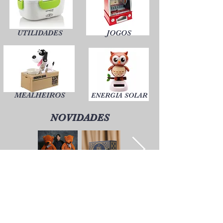
UTILIDADES
JOGOS
MEALHEIROS
ENERGIA SOLAR
NOVIDADES
Horário
Contactos
A loja Magic Shop está
Morada Loja:
neste momento a atender
Rua Mário Sacramento, 23 A