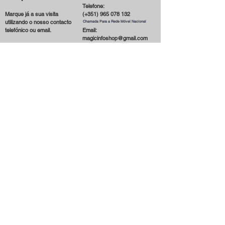
Telefone:
Marque já a sua visita
(+351)
965 078 132
utilizando o nosso contacto
Chamada Para a Rede Móvel Nacional
telefónico ou email.
Email:
magicinfoshop@gmail.com
Será muito bem-vindo(a)!
Condições Gerais
* Sobre a loja
* Politica de Privacidade
* Entrega e Envio
* Termos e Condições
* Cookies
* Contactar-nos
* Formas de Pagamento
Receber novidades por email
Subscrever
Siga-nos
2020 © Todos os direitos reservados