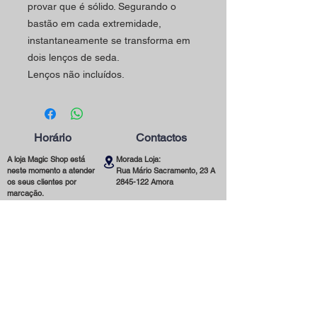
provar que é sólido. Segurando o
bastão em cada extremidade,
instantaneamente se transforma em
dois lenços de seda.
Lenços não incluídos.
Horário
Contactos
A loja Magic Shop está
Morada Loja:
neste momento a atender
Rua Mário Sacramento, 23 A
os seus clientes por
2845-122
Amora
marcação.
Telefone:
Marque já a sua visita
(+351)
965 078 132
utilizando o nosso contacto
Chamada Para a Rede Móvel Nacional
telefónico ou email.
Email:
magicinfoshop@gmail.com
Será muito bem-vindo(a)!
Condições Gerais