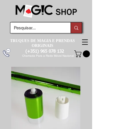
TRUQUES DE MAGIA E PRENDAS
ORIGINAIS
(+351)
965 078 132
Chamada Para a Rede Móvel Nacional