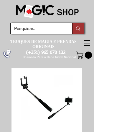
TRUQUES DE MAGIA E PRENDAS
ORIGINAIS
(+351)
965 078 132
Chamada Para a Rede Móvel Nacional