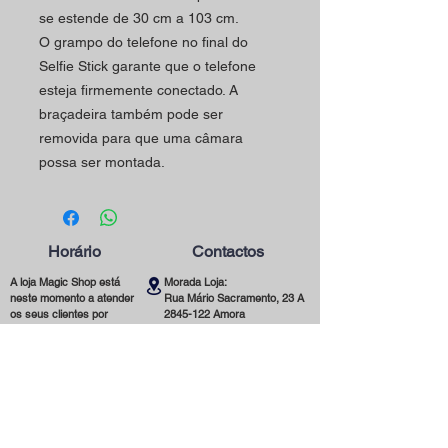
se estende de 30 cm a 103 cm.
O grampo do telefone no final do
Selfie Stick garante que o telefone
esteja firmemente conectado. A
braçadeira também pode ser
removida para que uma câmara
possa ser montada.
Horário
Contactos
A loja Magic Shop está
Morada Loja:
neste momento a atender
Rua Mário Sacramento, 23 A
os seus clientes por
2845-122
Amora
marcação.
Telefone:
Marque já a sua visita
(+351)
965 078 132
utilizando o nosso contacto
Chamada Para a Rede Móvel Nacional
telefónico ou email.
Email:
magicinfoshop@gmail.com
Será muito bem-vindo(a)!