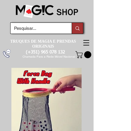
TRUQUES DE MAGIA E PRENDAS
ORIGINAIS
(+351)
965 078 132
Chamada Para a Rede Móvel Nacional