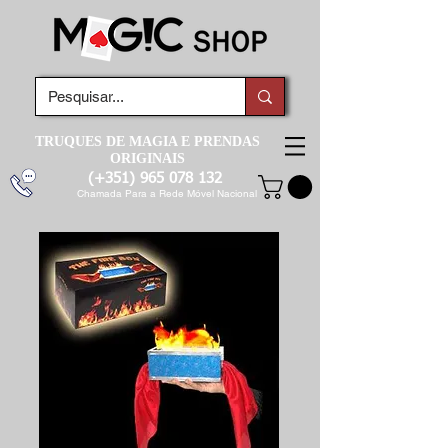
TRUQUES DE MAGIA E PRENDAS
ORIGINAIS
(+351)
965 078 132
Chamada Para a Rede Móvel Nacional