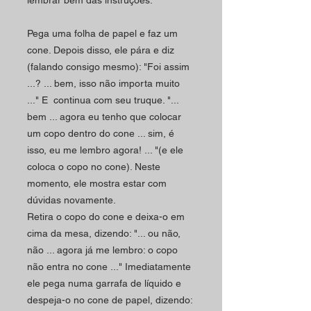
lembrar bem das instruções.
Pega uma folha de papel e faz um
cone. Depois disso, ele pára e diz
(falando consigo mesmo): "Foi assim
...? ... bem, isso não importa muito
..." E continua com seu truque. "...
bem ... agora eu tenho que colocar
um copo dentro do cone ... sim, é
isso, eu me lembro agora! ... "(e ele
coloca o copo no cone). Neste
momento, ele mostra estar com
dúvidas novamente.
Retira o copo do cone e deixa-o em
cima da mesa, dizendo: "... ou não,
não ... agora já me lembro: o copo
não entra no cone ..." Imediatamente
ele pega numa garrafa de líquido e
despeja-o no cone de papel, dizendo: