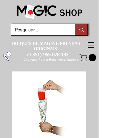
TRUQUES DE MAGIA E PRENDAS
ORIGINAIS
(+351)
965 078 132
Chamada Para a Rede Móvel Nacional