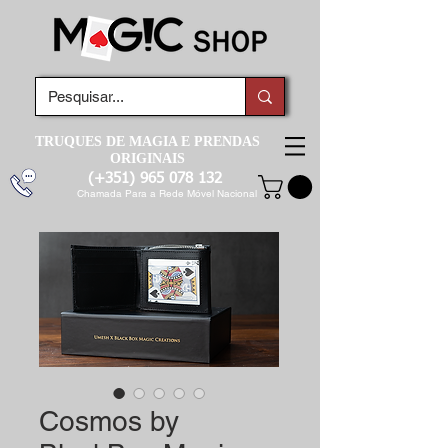
TRUQUES DE MAGIA E PRENDAS
ORIGINAIS
(+351)
965 078 132
Chamada Para a Rede Móvel Nacional
Cosmos by