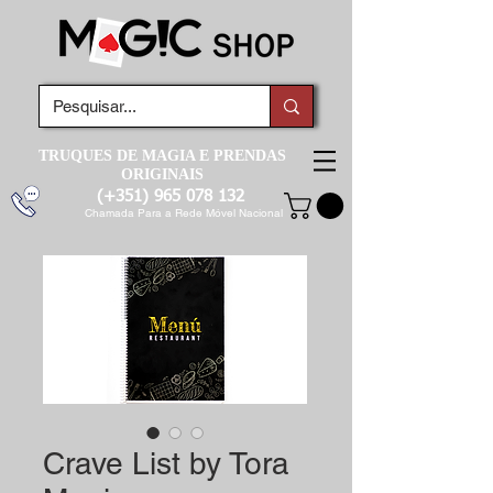
TRUQUES DE MAGIA E PRENDAS
ORIGINAIS
(+351)
965 078 132
Chamada Para a Rede Móvel Nacional
Crave List by Tora