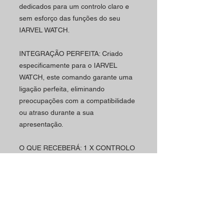
dedicados para um controlo claro e
sem esforço das funções do seu
IARVEL WATCH.
INTEGRAÇÃO PERFEITA: Criado
especificamente para o IARVEL
WATCH, este comando garante uma
ligação perfeita, eliminando
preocupações com a compatibilidade
ou atraso durante a sua
apresentação.
O QUE RECEBERÁ: 1 X CONTROLO
REMOTO IARVEL
Horário
Contactos
A loja Magic Shop está
Morada Loja: