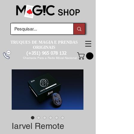
TRUQUES DE MAGIA E PRENDAS
ORIGINAIS
(+351)
965 078 132
Chamada Para a Rede Móvel Nacional
Iarvel Remote