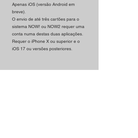
Apenas iOS (versão Android em
breve).
O envio de até três cartões para o
sistema NOW!
ou NOW2 requer uma
conta numa destas duas aplicações.
Requer o iPhone X ou superior e o
iOS 17 ou versões posteriores.
Horário
Contactos
A loja Magic Shop está
Morada Loja:
neste momento a atender
Rua Mário Sacramento, 23 A
os seus clientes por
2845-122
Amora
marcação.
Telefone:
Marque já a sua visita
(+351)
965 078 132
utilizando o nosso contacto
Chamada Para a Rede Móvel Nacional
telefónico ou email.
Email: