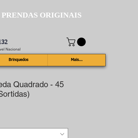
 PRENDAS ORIGINAIS
132
el Nacional
Brinquedos
Mais...
eda Quadrado - 45
ortidas)