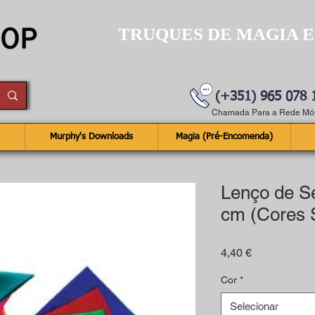
TRUQUES DE MAGIA E
(+351) 965 078 
Chamada Para a Rede Móv
Murphy's Downloads
Magia (Pré-Encomenda)
Lenço de S
cm (Cores S
Preço
4,40 €
Cor
*
Selecionar