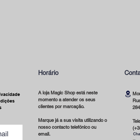
Horário
Conta
A loja Magic Shop está neste
Mor
rivacidade
momento a atender os seus
Rua
ndições
clientes por marcação.
284
s
Marque já a sua visita utilizando o
Tel
nosso contacto telefónico ou
(+3
ail
email.
Cha