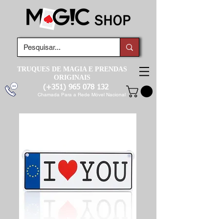
TRUQUES DE MAGIA E PRENDAS
ORIGINAIS
(+351)
965 078 132
Chamada Para a Rede Móvel Nacional