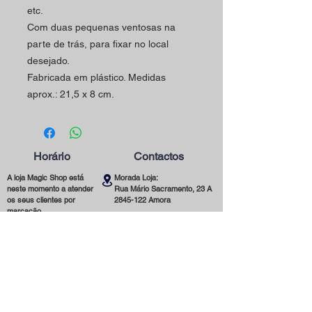
etc.
Com duas pequenas ventosas na
parte de trás, para fixar no local
desejado.
Fabricada em plástico. Medidas
aprox.: 21,5 x 8 cm.
Horário
Contactos
A loja Magic Shop está
Morada Loja:
neste momento a atender
Rua Mário Sacramento, 23 A
os seus clientes por
2845-122
Amora
marcação.
Telefone:
Marque já a sua visita
(+351)
965 078 132
utilizando o nosso contacto
Chamada Para a Rede Móvel Nacional
telefónico ou email.
Email:
magicinfoshop@gmail.com
Será muito bem-vindo(a)!