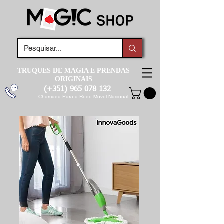
TRUQUES DE MAGIA E PRENDAS
ORIGINAIS
(+351)
965 078 132
Chamada Para a Rede Móvel Nacional