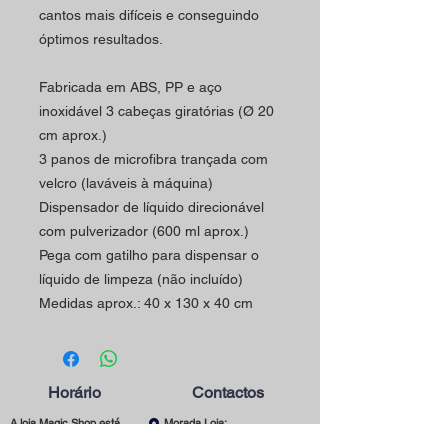
cantos mais difíceis e conseguindo
óptimos resultados.
Fabricada em ABS, PP e aço
inoxidável 3 cabeças giratórias (Ø 20
cm aprox.)
3 panos de microfibra trançada com
velcro (laváveis à máquina)
Dispensador de líquido direcionável
com pulverizador (600 ml aprox.)
Pega com gatilho para dispensar o
líquido de limpeza (não incluído)
Medidas aprox.: 40 x 130 x 40 cm
Horário
Contactos
A loja Magic Shop está
Morada Loja:
neste momento a atender
Rua Mário Sacramento, 23 A