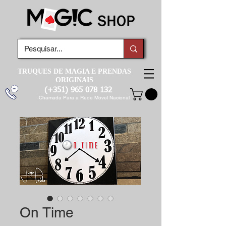
TRUQUES DE MAGIA E PRENDAS
ORIGINAIS
(+351)
965 078 132
Chamada Para a Rede Móvel Nacional
On Time