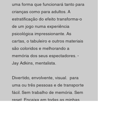
uma forma que funcionará tanto para
crianças como para adultos. A
estratificação do efeito transforma-o
de um jogo numa experiência
psicológica impressionante. As
cartas, o tabuleiro e outros materiais
são coloridos e melhorando a
memória dos seus espectadores.
-
Jay Adkins, mentalista.
Divertido, envolvente, visual.
para
uma ou três pessoas e de transporte
fácil
.
Sem trabalho de memória.
Sem
reset.
Encaixa em todas as minhas
caixas."
- Paul Knight, mágico.
Horário
Contactos