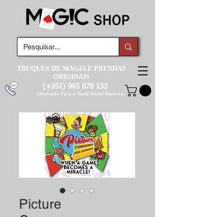
TRUQUES DE MAGIA E PRENDAS
ORIGINAIS
(+351)
965 078 132
Chamada Para a Rede Móvel Nacional
Picture