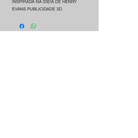
INSPIRADA NA IDEIA DE HENRY
EVANS PUBLICIDADE 3D.
Horário
Contactos
A loja Magic Shop está
Morada Loja:
neste momento a atender
Rua Mário Sacramento, 23 A
os seus clientes por
2845-122
Amora
marcação.
Telefone:
Marque já a sua visita
(+351)
965 078 132
utilizando o nosso contacto
Chamada Para a Rede Móvel Nacional
telefónico ou email.
Email:
magicinfoshop@gmail.com
Será muito bem-vindo(a)!
Condições Gerais
* Sobre a loja
* Politica de Privacidade
* Entrega e Envio
* Termos e Condições
* Cookies
* Contactar-nos