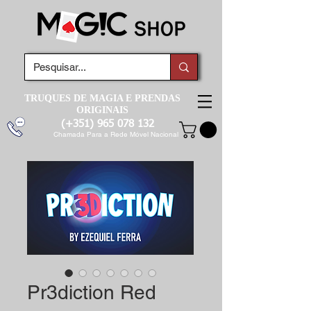
TRUQUES DE MAGIA E PRENDAS
ORIGINAIS
(+351)
965 078 132
Chamada Para a Rede Móvel Nacional
Pr3diction Red