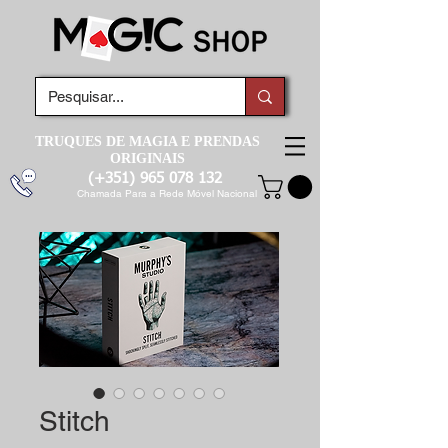
TRUQUES DE MAGIA E PRENDAS
ORIGINAIS
(+351)
965 078 132
Chamada Para a Rede Móvel Nacional
Stitch