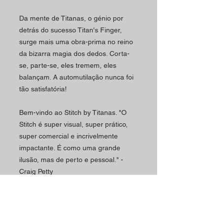
Da mente de Titanas, o génio por
detrás do sucesso Titan's Finger,
surge mais uma obra-prima no reino
da bizarra magia dos dedos.
Corta-
se, parte-se, eles tremem, eles
balançam.
A automutilação nunca foi
tão satisfatória!
Bem-vindo ao Stitch by Titanas.
"O
Stitch é super visual, super prático,
super comercial e incrivelmente
impactante. É como uma grande
ilusão, mas de perto e pessoal."
-
Craig Petty
"Adoro ilusões de close-up que são
muito bem pensadas. Por isso,
adoro!"
- Charlie Frye