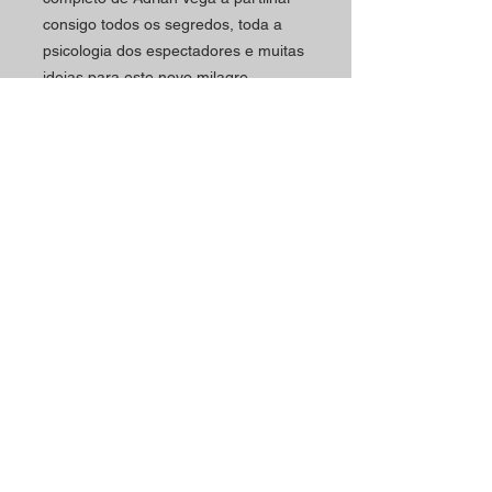
consigo todos os segredos, toda a
psicologia dos espectadores e muitas
ideias para este novo milagre.
Adrian Vega voltou a fazê-lo!
Aproveite este "Stop It"!
Horário
Contactos
A loja Magic Shop está
Morada Loja:
neste momento a atender
Rua Mário Sacramento, 23 A
os seus clientes por
2845-122
Amora
marcação.
Telefone:
Marque já a sua visita
(+351)
965 078 132
utilizando o nosso contacto
Chamada Para a Rede Móvel Nacional
telefónico ou email.
Email:
magicinfoshop@gmail.com
Será muito bem-vindo(a)!