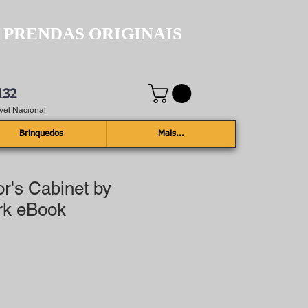
 PRENDAS ORIGINAIS
132
el Nacional
Brinquedos
Mais...
r's Cabinet by
rk eBook