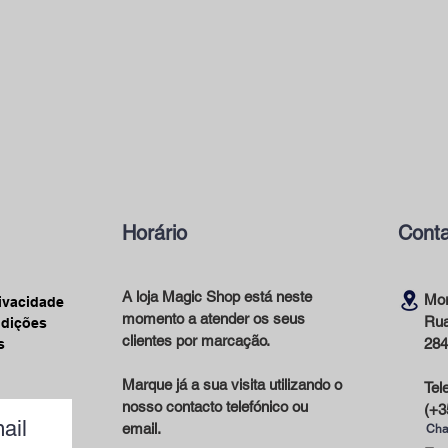
Horário
Conta
A loja Magic Shop está neste
Mor
rivacidade
momento a atender os seus
Rua
ndições
clientes por marcação.
284
s
Marque já a sua visita utilizando o
Tel
nosso contacto telefónico ou
(+3
ail
email.
Cha