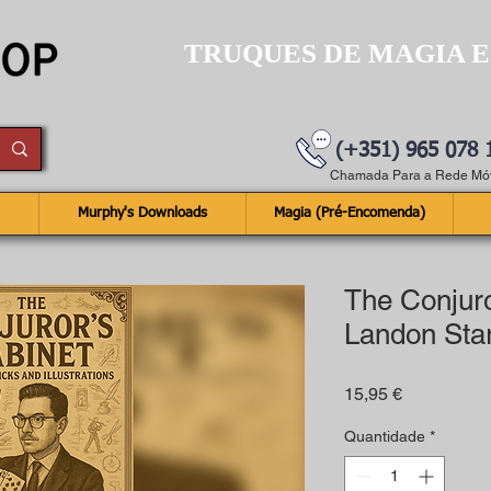
TRUQUES DE MAGIA E
(+351) 965 078 
Chamada Para a Rede Móv
Murphy's Downloads
Magia (Pré-Encomenda)
The Conjuro
Landon Sta
Preço
15,95 €
Quantidade
*